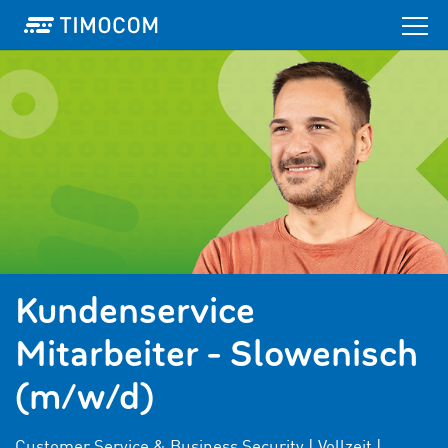
Kundenservice
Mitarbeiter - Slowenisch
(m/w/d)
Customer Service & Business Security | Vollzeit |